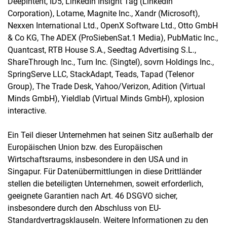
DeepIntent, ID5, LinkedIn Insight Tag (LinkedIn
Corporation), Lotame, Magnite Inc., Xandr (Microsoft),
Nexxen International Ltd., OpenX Software Ltd., Otto GmbH
& Co KG, The ADEX (ProSiebenSat.1 Media), PubMatic Inc.,
Quantcast, RTB House S.A., Seedtag Advertising S.L.,
ShareThrough Inc., Turn Inc. (Singtel), sovrn Holdings Inc.,
SpringServe LLC, StackAdapt, Teads, Tapad (Telenor
Group), The Trade Desk, Yahoo/Verizon, Adition (Virtual
Minds GmbH), Yieldlab (Virtual Minds GmbH), xplosion
interactive.
Ein Teil dieser Unternehmen hat seinen Sitz außerhalb der
Europäischen Union bzw. des Europäischen
Wirtschaftsraums, insbesondere in den USA und in
Singapur. Für Datenübermittlungen in diese Drittländer
stellen die beteiligten Unternehmen, soweit erforderlich,
geeignete Garantien nach Art. 46 DSGVO sicher,
insbesondere durch den Abschluss von EU-
Standardvertragsklauseln. Weitere Informationen zu den