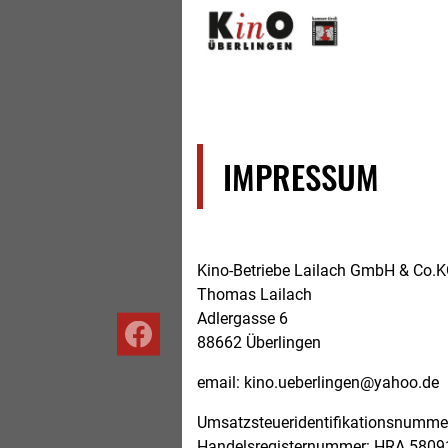
Home
IMPRESSUM
Kino-Betriebe Lailach GmbH & Co.
Thomas Lailach
Adlergasse 6
88662 Überlingen
Facebook
email: kino.ueberlingen@yahoo.de
Umsatzsteueridentifikationsnumm
Handelsregisternummer: HRA 5809